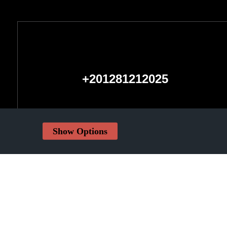
+201281212025
Show Options
شركة
عنا
أخبارنا