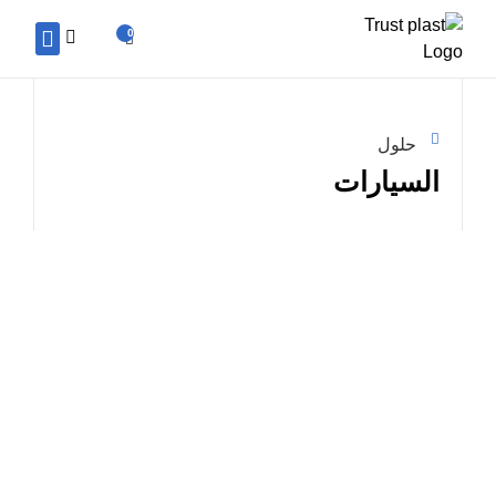
0
سجل معنا كبائع
حلول
السيارات