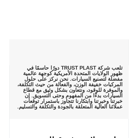
تلعب شركة TRUST PLAST دورًا حاسمًا في
ظهور الولايات المتحدة الأمريكية كوجهة عالمية
مفضلة لتصنيع السيارات. نحن نركز على حلول
المركبات خفيفة الوزن، والفعالة من حيث التكلفة،
والموفرة للوقود، ونتعاون بشكل وثيق مع قطاع
السيارات بدءًا من المفهوم وحتى التسويق. إن
خبرتنا وخبرتنا وابتكارنا تتجاوز باستمرار توقعات
عملائنا العالية المتعلقة بالجودة والتكلفة والتسليم.